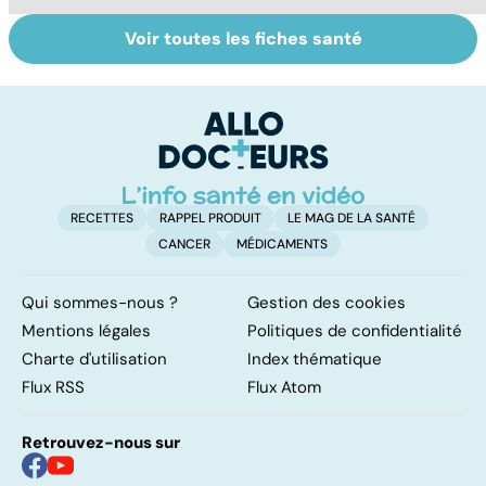
Voir toutes les fiches santé
Tout savoir sur
Covid-19 : tout
A
les infections
savoir sur la
g
pulmonaires
maladie
c
p
av
RECETTES
RAPPEL PRODUIT
LE MAG DE LA SANTÉ
CANCER
MÉDICAMENTS
Qui sommes-nous ?
Gestion des cookies
Mentions légales
Politiques de confidentialité
Charte d'utilisation
Index thématique
Flux RSS
Flux Atom
Retrouvez-nous sur