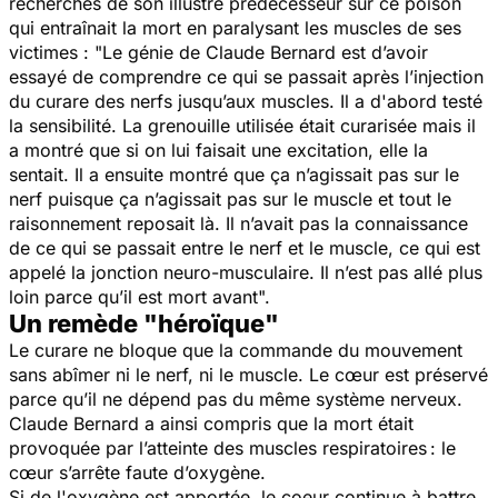
recherches de son illustre prédécesseur sur ce poison
qui entraînait la mort en paralysant les muscles de ses
victimes
: "Le génie de Claude Bernard est d’avoir
essayé de comprendre ce qui se passait après l’injection
du curare des nerfs jusqu’aux muscles. Il a d'abord testé
la sensibilité. La grenouille utilisée était curarisée mais il
a montré que si on lui faisait une excitation, elle la
sentait. Il a ensuite montré que ça n’agissait pas sur le
nerf puisque ça n’agissait pas sur le muscle et tout le
raisonnement reposait là. Il n’avait pas la connaissance
de ce qui se passait entre le nerf et le muscle, ce qui est
appelé la jonction neuro-musculaire. Il n’est pas allé plus
loin parce qu’il est mort avant".
Un remède "héroïque"
Le curare ne bloque que la commande du mouvement
sans abîmer ni le nerf, ni le muscle. Le cœur est préservé
parce qu’il ne dépend pas du même système nerveux.
Claude Bernard a ainsi compris que la mort était
provoquée par l’atteinte des muscles respiratoires : le
cœur s’arrête faute d’oxygène.
Si de l'oxygène est apportée, le coeur continue à battre