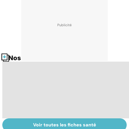
Nos fiches santé
Voir toutes les fiches santé
Insuffisance
Tout savoir sur
I