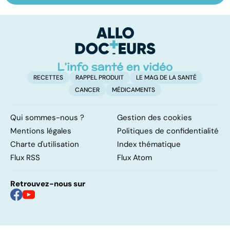
respiratoire :
les infections
a
comment
pulmonaires
fa
reprendre son
d'
souffle
RECETTES
RAPPEL PRODUIT
LE MAG DE LA SANTÉ
CANCER
MÉDICAMENTS
Qui sommes-nous ?
Gestion des cookies
Mentions légales
Politiques de confidentialité
Charte d'utilisation
Index thématique
Flux RSS
Flux Atom
Retrouvez-nous sur