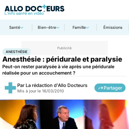
Santé
Bien-être
Famille
Émissions
Accueil
Santé
Anesthésie
ANESTHÉSIE
Anesthésie : péridurale et paralysie
Peut-on rester paralysée à vie après une péridurale
réalisée pour un accouchement ?
Par
La rédaction d'Allo Docteurs
Partager
Mis à jour le
16/03/2010