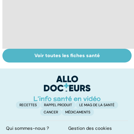
Voir toutes les fiches santé
Myopathie de
Anesthésie
C
Duchenne : la
générale : mieux
s
myopathie de
comprendre
Gu
l'enfant la plus
pour ne pas en
fréquente
avoir peur
RECETTES
RAPPEL PRODUIT
LE MAG DE LA SANTÉ
CANCER
MÉDICAMENTS
Qui sommes-nous ?
Gestion des cookies