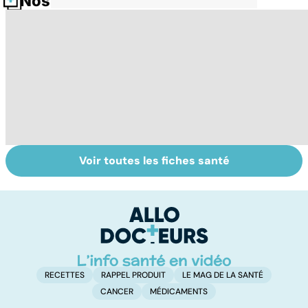
Nos fiches santé
Voir toutes les fiches santé
Tout savoir sur
Inflammation des
Su
les infections
amygdales : que
le
pulmonaires
faire en cas
l'
d'angine ?
RECETTES
RAPPEL PRODUIT
LE MAG DE LA SANTÉ
CANCER
MÉDICAMENTS