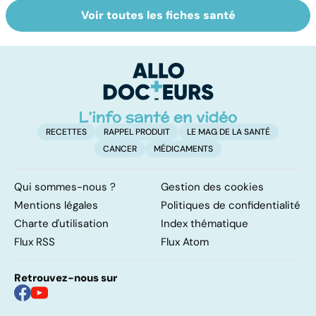
Voir toutes les fiches santé
Mediator® : le
Tout savoir sur
I
début d'une
les infections
a
enquête
pulmonaires
fa
d'
RECETTES
RAPPEL PRODUIT
LE MAG DE LA SANTÉ
CANCER
MÉDICAMENTS
Qui sommes-nous ?
Gestion des cookies
Mentions légales
Politiques de confidentialité
Charte d'utilisation
Index thématique
Flux RSS
Flux Atom
Retrouvez-nous sur