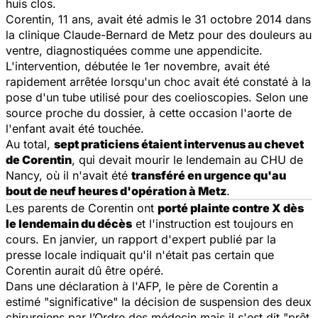
huis clos.
Corentin, 11 ans, avait été admis le 31 octobre 2014 dans
la clinique Claude-Bernard de Metz pour des douleurs au
ventre, diagnostiquées comme une appendicite.
L'intervention, débutée le 1er novembre, avait été
rapidement arrêtée lorsqu'un choc avait été constaté à la
pose d'un tube utilisé pour des coelioscopies. Selon une
source proche du dossier, à cette occasion l'aorte de
l'enfant avait été touchée.
Au total,
sept praticiens étaient intervenus au chevet
de Corentin
, qui devait mourir le lendemain au CHU de
Nancy, où il n'avait été
transféré en urgence qu'au
bout de neuf heures d'opération à Metz
.
Les parents de Corentin ont
porté plainte contre X dès
le lendemain du décès
et l'instruction est toujours en
cours. En janvier, un rapport d'expert publié par la
presse locale indiquait qu'il n'était pas certain que
Corentin aurait dû être opéré.
Dans une déclaration à l'AFP, le père de Corentin a
estimé "
significative
" la décision de suspension des deux
chirurgiens par l’Ordre des médecin mais il s'est dit "
prêt