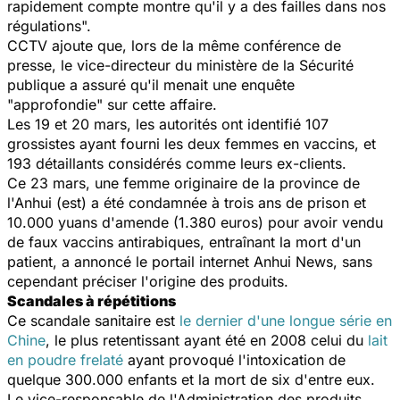
rapidement compte montre qu'il y a des failles dans nos
régulations".
CCTV ajoute que, lors de la même conférence de
presse, le vice-directeur du ministère de la Sécurité
publique a assuré qu'il menait une enquête
"approfondie" sur cette affaire.
Les 19 et 20 mars, les autorités ont identifié 107
grossistes ayant fourni les deux femmes en vaccins, et
193 détaillants considérés comme leurs ex-clients.
Ce 23 mars, une femme originaire de la province de
l'Anhui (est) a été condamnée à trois ans de prison et
10.000 yuans d'amende (1.380 euros) pour avoir vendu
de faux vaccins antirabiques, entraînant la mort d'un
patient, a annoncé le portail internet Anhui News, sans
cependant préciser l'origine des produits.
Scandales à répétitions
Ce scandale sanitaire est
le dernier d'une longue série en
Chine
, le plus retentissant ayant été en 2008 celui du
lait
en poudre frelaté
ayant provoqué l'intoxication de
quelque 300.000 enfants et la mort de six d'entre eux.
Le vice-responsable de l'Administration des produits