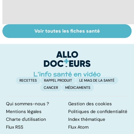
Voir toutes les fiches santé
Mediator® : le
Tout savoir sur
I
début d'une
les infections
a
enquête
pulmonaires
fa
d'
RECETTES
RAPPEL PRODUIT
LE MAG DE LA SANTÉ
CANCER
MÉDICAMENTS
Qui sommes-nous ?
Gestion des cookies
Mentions légales
Politiques de confidentialité
Charte d'utilisation
Index thématique
Flux RSS
Flux Atom