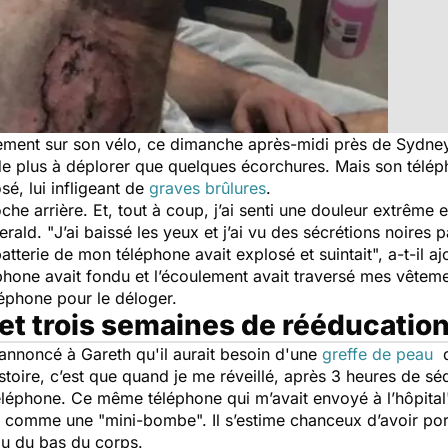
llement sur son vélo, ce dimanche après-midi près de Sydney,
 de plus à déplorer que quelques écorchures. Mais son téléph
sé, lui infligeant de
graves brûlures
.
oche arrière. Et, tout à coup, j’ai senti une douleur extrême
erald
. "
J’ai baissé les yeux et j’ai vu des sécrétions noires 
tterie de mon téléphone avait explosé et suintait
", a-t-il 
phone avait fondu et l’écoulement avait traversé mes vêtemen
éphone pour le déloger.
et trois semaines de rééducatio
t annoncé à Gareth qu'il aurait besoin d'une
greffe de peau
d
istoire, c’est que quand je me réveillé, après 3 heures de séd
téléphone. Ce même téléphone qui m’avait envoyé à l’hôpital
e comme une "mini-bombe". Il s’estime chanceux d’avoir por
eau du bas du corps.