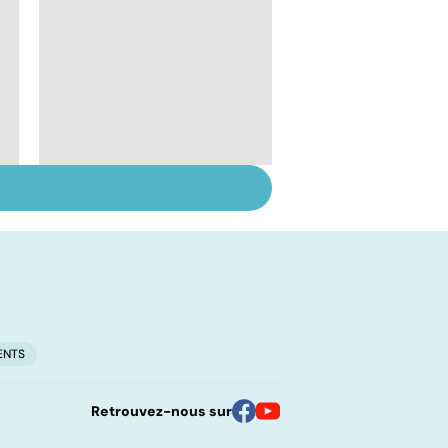
Inflammation des
amygdales : que faire
en cas d'angine ?
ENTS
Retrouvez-nous sur