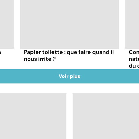
a
Papier toilette : que faire quand il
Com
nous irrite ?
nat
du 
Voir plus