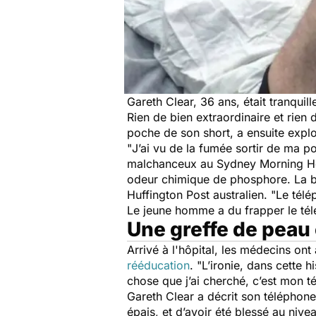
Gareth Clear, 36 ans, était tranqui
Rien de bien extraordinaire et rien
poche de son short, a ensuite explo
"
J’ai vu de la fumée sortir de ma p
malchanceux au
Sydney Morning H
odeur chimique de phosphore. La ba
Huffington Post
australien. "
Le télé
Le jeune homme a du frapper le tél
Une greffe de peau 
Arrivé à l'hôpital, les médecins on
rééducation
. "
L’ironie, dans cette h
chose que j’ai cherché, c’est mon 
Gareth Clear a décrit son téléphon
épais, et d’avoir été blessé au niv