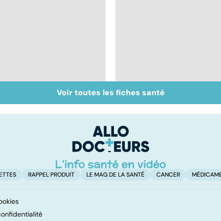
Voir toutes les fiches santé
Brûlures : la prise en
Tout savoir sur les
charge des grands
infections
brûlés
pulmonaires
ETTES
RAPPEL PRODUIT
LE MAG DE LA SANTÉ
CANCER
MÉDICAM
ookies
onfidentialité