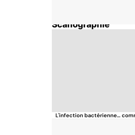
Scanographie
Accueil
Thématiques
L'infection bactérienne… com