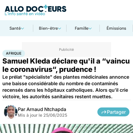
Santé
Bien-être
Famille
Émissions
Accueil
Santé
Société
Santé publique
Afrique
AFRIQUE
Samuel Kleda déclare qu'il a “vaincu
le coronavirus“, prudence !
Le prélat "spécialiste" des plantes médicinales annonce
une baisse considérable du nombre de contaminés
recensés dans les hôpitaux catholiques. Alors qu’il crie
victoire, les autorités sanitaires restent muettes.
Par
Arnaud Ntchapda
Partager
Mis à jour le
25/06/2025