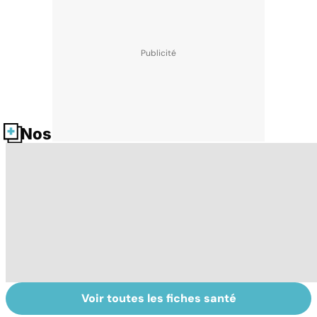
Nos fiches santé
Voir toutes les fiches santé
La tuberculose
Tout savoir sur
I