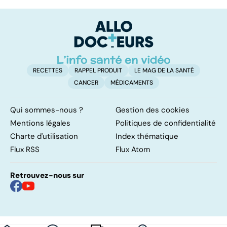
pulmonaire
les infections
a
pulmonaires
fa
d'
RECETTES
RAPPEL PRODUIT
LE MAG DE LA SANTÉ
CANCER
MÉDICAMENTS
Qui sommes-nous ?
Gestion des cookies
Mentions légales
Politiques de confidentialité
Charte d'utilisation
Index thématique
Flux RSS
Flux Atom
Retrouvez-nous sur