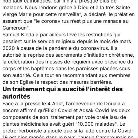
hôpitaux catholiques, car il n’y a presque plus de
malades. Nous rendons grâce à Dieu et à la très Sainte
vierge Marie pour cette merveille
“, a déclaré le prélat en
assurant que “
le coronavirus n’est plus une menace au
Cameroun
“.
Samuel Kleda a par ailleurs levé les restrictions qui
pesaient sur le service religieux depuis le mois de mars
2020 à cause de la pandémie du coronavirus. Il a
autorisé la reprise des sacrements d’initiation chrétienne,
la célébration des messes de requiem avec présence du
corps et les baptêmes dans les paroisses placées sous
son autorité. Cela tout en recommandant aux membres
de son Eglise le respect des mesures barrières.
Un traitement qui a suscité l'interêt des
autorités
Face à la presse le 4 Août, l’archevêque de Douala a
encore affirmé qu’Elixir Covid et Adsak Covid les deux
composants de son traitement par voie orale issu de
plantes médicinales avait guéri "
10.000 malades
". Le
prêtre-herboriste a ajouté que si la lutte contre la Covid-
19 est bien menée dans le pays “
aucun Camerounais ne