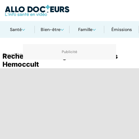
Santé
Bien-être
Famille
Émissions
Accueil
Recherche de sang dans les selles
Thématiques
Hemoccult