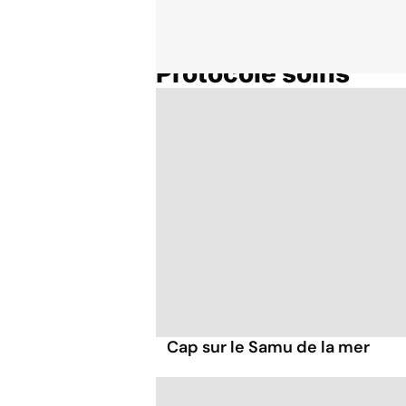
Protocole soins
Accueil
Thématiques
Cap sur le Samu de la mer