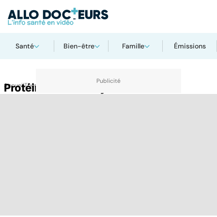
Santé
Bien-être
Famille
Émissions
Accueil
Protéines bêta-amyloïdes
Thématiques