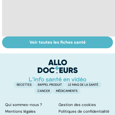
Voir toutes les fiches santé
La tuberculose
Tout savoir sur
I
pulmonaire
les infections
a
pulmonaires
fa
d'
RECETTES
RAPPEL PRODUIT
LE MAG DE LA SANTÉ
CANCER
MÉDICAMENTS
Qui sommes-nous ?
Gestion des cookies
Mentions légales
Politiques de confidentialité