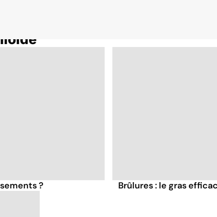
loïde
nsements ?
Brûlures : le gras effica