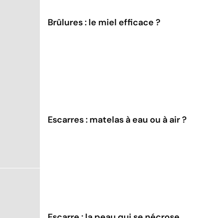
Brûlures : le miel efficace ?
Escarres : matelas à eau ou à air ?
Escarre : la peau qui se nécrose