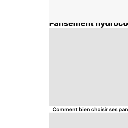
Pansement hydrocol
Accueil
Thématiques
Comment bien choisir ses pa