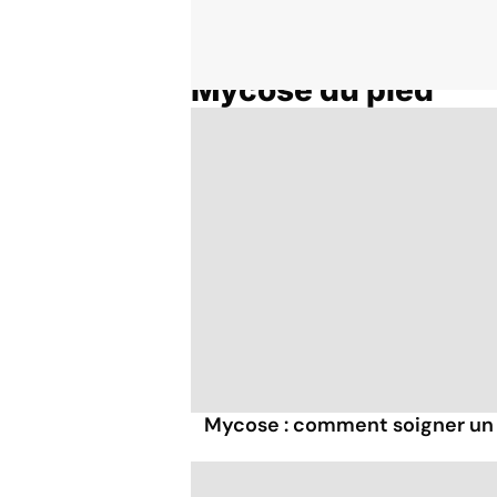
Mycose du pied
Accueil
Thématiques
Mycose : comment soigner un "