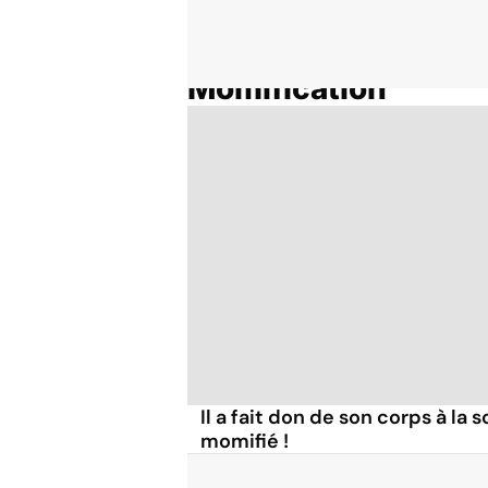
Momification
Accueil
Thématiques
Il a fait don de son corps à la s
momifié !