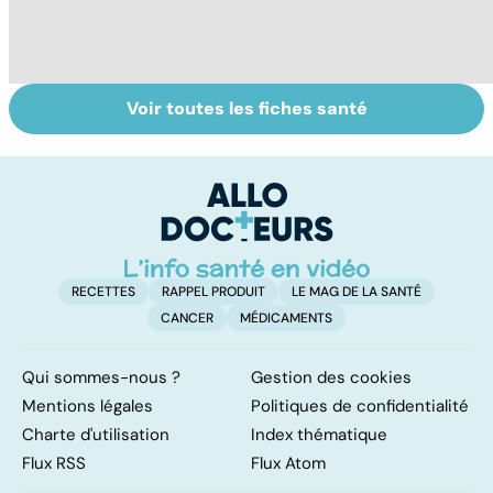
Voir toutes les fiches santé
La tuberculose
Tout savoir sur
I
pulmonaire
les infections
a
pulmonaires
fa
d'
RECETTES
RAPPEL PRODUIT
LE MAG DE LA SANTÉ
CANCER
MÉDICAMENTS
Qui sommes-nous ?
Gestion des cookies
Mentions légales
Politiques de confidentialité
Charte d'utilisation
Index thématique
Flux RSS
Flux Atom