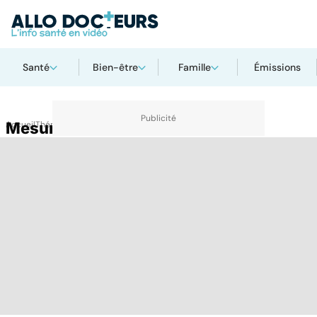
Santé
Bien-être
Famille
Émissions
Accueil
Mesure de la clarté nucale
Thématiques