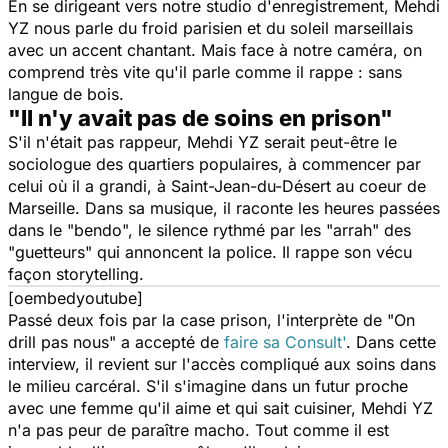
En se dirigeant vers notre studio d'enregistrement, Mehdi
YZ nous parle du froid parisien et du soleil marseillais
avec un accent chantant. Mais face à notre caméra, on
comprend très vite qu'il parle comme il rappe : sans
langue de bois.
"Il n'y avait pas de soins en prison"
S'il n'était pas rappeur, Mehdi YZ serait peut-être le
sociologue des quartiers populaires, à commencer par
celui où il a grandi, à
Saint
-
Jean
-du-Désert au coeur de
Marseille
. Dans sa musique, il raconte les heures passées
dans le "
bendo
", le silence rythmé par les "
arrah
" des
"
guetteurs
" qui annoncent la police. Il rappe son vécu
façon storytelling.
[oembedyoutube]
Passé deux fois par la case prison, l'interprète de
"On
drill pas nous"
a accepté de
faire sa Consult'
. Dans cette
interview, il revient sur l'accès compliqué aux soins dans
le milieu carcéral. S'il s'imagine dans un futur proche
avec une femme qu'il aime et qui sait cuisiner, Mehdi YZ
n'a pas peur de paraître macho. Tout comme il est