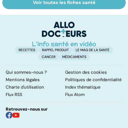
Voir toutes les fiches santé
La tuberculose
Cannabis : une
To
pulmonaire
vraie
le
dépendance
p
RECETTES
RAPPEL PRODUIT
LE MAG DE LA SANTÉ
CANCER
MÉDICAMENTS
Qui sommes-nous ?
Gestion des cookies
Mentions légales
Politiques de confidentialité
Charte d'utilisation
Index thématique
Flux RSS
Flux Atom
Retrouvez-nous sur