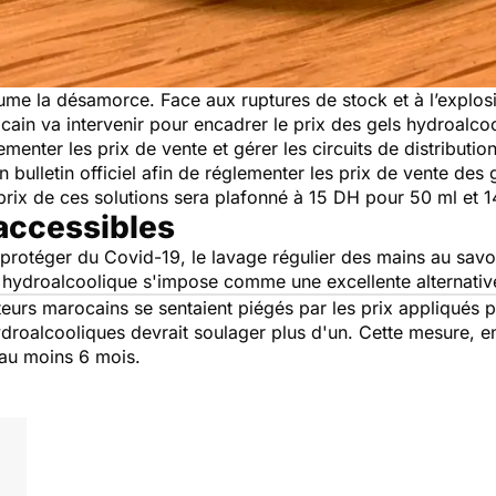
yaume la désamorce. Face aux ruptures de stock et à l’explo
in va intervenir pour encadrer le prix des gels hydroalcoo
lementer les prix de vente et gérer les circuits de distributio
bulletin officiel afin de réglementer les prix de vente des 
 le prix de ces solutions sera plafonné à 15 DH pour 50 ml e
 accessibles
protéger du Covid-19, le lavage régulier des mains au savo
l hydroalcoolique s'impose comme une excellente alternativ
s marocains se sentaient piégés par les prix appliqués pa
droalcooliques devrait soulager plus d'un. Cette mesure, en
'au moins 6 mois.