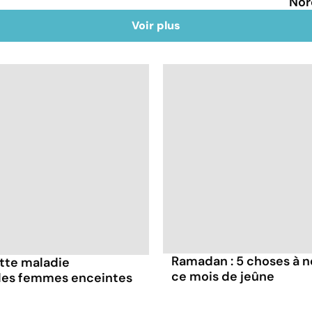
Nor
Voir plus
Ramadan : 5 choses à n
ette maladie
ce mois de jeûne
 les femmes enceintes