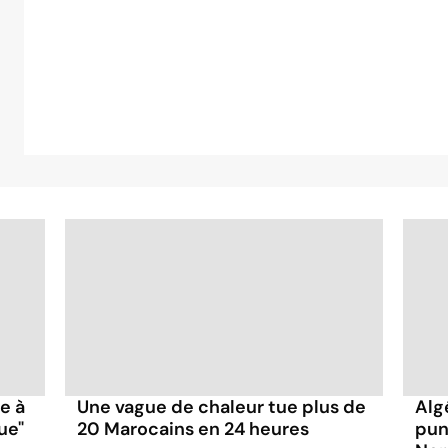
ce à
Une vague de chaleur tue plus de
Alg
ue"
20 Marocains en 24 heures
pun