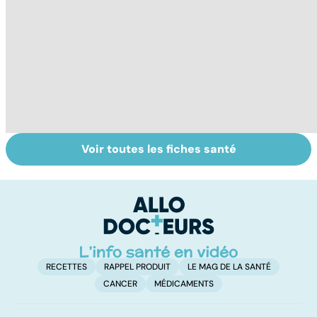
Voir toutes les fiches santé
La tuberculose
Tout savoir sur
I
pulmonaire
les infections
a
pulmonaires
fa
d'
RECETTES
RAPPEL PRODUIT
LE MAG DE LA SANTÉ
CANCER
MÉDICAMENTS