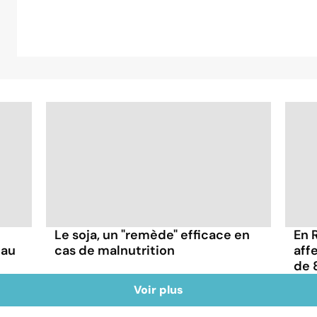
Le soja, un "remède" efficace en
En 
 au
cas de malnutrition
aff
de 
Voir plus