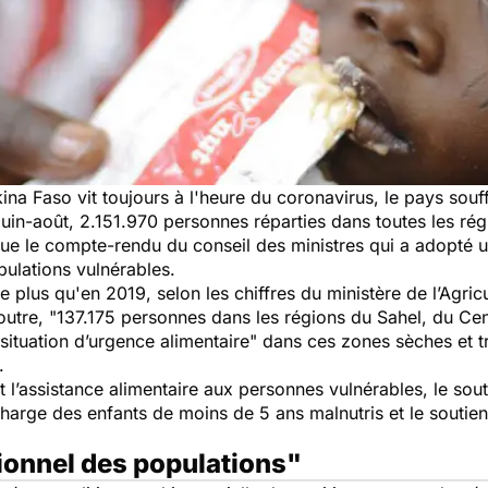
na Faso vit toujours à l'heure du coronavirus, le pays souff
juin-août, 2.151.970 personnes réparties dans toutes les rég
que le compte-rendu du conseil des ministres qui a adopté 
pulations vulnérables.
plus qu'en 2019, selon les chiffres du ministère de l’Agric
outre, "
137.175 personnes dans les régions du Sahel, du Cent
ituation d’urgence alimentaire
" dans ces zones sèches et t
.
l’assistance alimentaire aux personnes vulnérables, le sout
 charge des enfants de moins de 5 ans malnutris et le soutie
tionnel des populations"