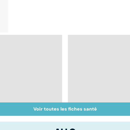
Voir toutes les fiches santé
Tout savoir sur les
Inflammation des
infections
amygdales : que faire
pulmonaires
en cas d'angine ?