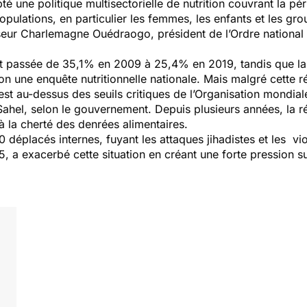
 une politique multisectorielle de nutrition couvrant la p
 populations, en particulier les femmes, les enfants et les gr
seur Charlemagne Ouédraogo, président de l’Ordre nationa
est passée de 35,1% en 2009 à 25,4% en 2019, tandis que la
n une enquête nutritionnelle nationale. Mais malgré cette r
 est au-dessus des seuils critiques de l’Organisation mondia
Sahel, selon le gouvernement. Depuis plusieurs années, la r
à la cherté des denrées alimentaires.
 déplacés internes, fuyant les attaques jihadistes et les 
5, a exacerbé cette situation en créant une forte pression s