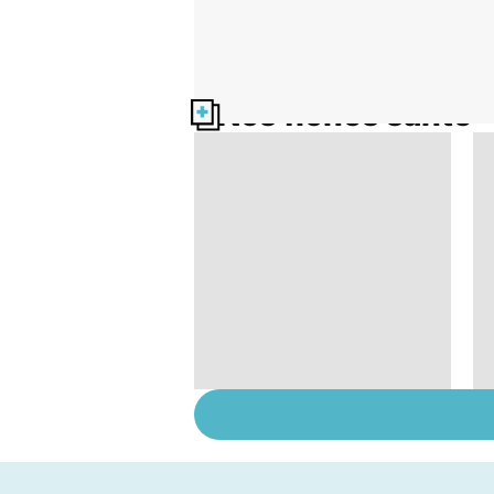
Nos fiches santé
La tuberculose
pulmonaire