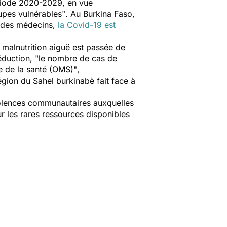
ériode 2020-2029, en vue
oupes vulnérables"
. Au Burkina Faso,
l des médecins,
la Covid-19 est
 malnutrition aiguë est passée de
éduction,
"le nombre de cas de
le de la santé (OMS)"
,
égion du Sahel burkinabè fait face à
violences communautaires auxquelles
ur les rares ressources disponibles