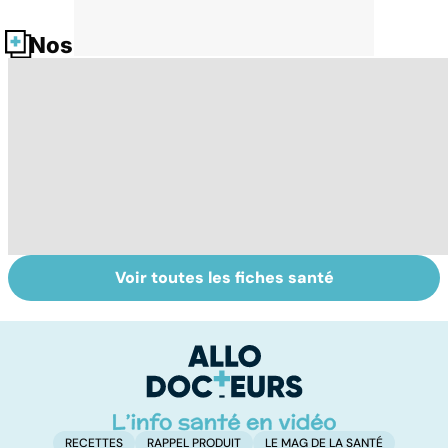
Nos fiches santé
Voir toutes les fiches santé
Troubles de la
Presbytie :
Fa
vue : et si c'était
pourquoi choisir
sa
un glaucome ?
de se faire
opérer ?
RECETTES
RAPPEL PRODUIT
LE MAG DE LA SANTÉ