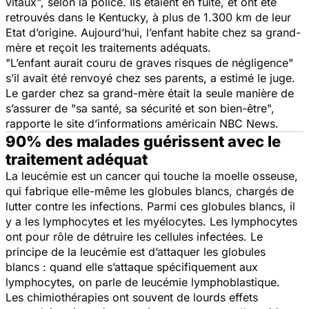
vitaux
", selon la police. Ils étaient en fuite, et ont été
retrouvés dans le Kentucky, à plus de 1.300 km de leur
Etat d’origine. Aujourd’hui, l’enfant habite chez sa grand-
mère et reçoit les traitements adéquats.
"
L’enfant aurait couru de graves risques de négligence
"
s’il avait été renvoyé chez ses parents, a estimé le juge.
Le garder chez sa grand-mère était la seule manière de
s’assurer de "
sa santé, sa sécurité et son bien-être
",
rapporte le site d’informations américain NBC News.
90% des malades guérissent avec le
traitement adéquat
La leucémie est un cancer qui touche la moelle osseuse,
qui fabrique elle-même les globules blancs, chargés de
lutter contre les infections. Parmi ces globules blancs, il
y a les lymphocytes et les myélocytes. Les lymphocytes
ont pour rôle de détruire les cellules infectées. Le
principe de la leucémie est d’attaquer les globules
blancs : quand elle s’attaque spécifiquement aux
lymphocytes, on parle de leucémie lymphoblastique.
Les chimiothérapies ont souvent de lourds effets