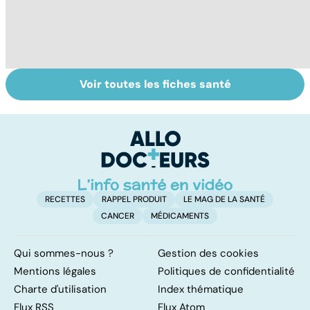
Voir toutes les fiches santé
Tout savoir sur
Inflammation des
Su
les infections
amygdales : que
le
pulmonaires
faire en cas
l'
d'angine ?
RECETTES
RAPPEL PRODUIT
LE MAG DE LA SANTÉ
CANCER
MÉDICAMENTS
Qui sommes-nous ?
Gestion des cookies
Mentions légales
Politiques de confidentialité
Charte d'utilisation
Index thématique
Flux RSS
Flux Atom