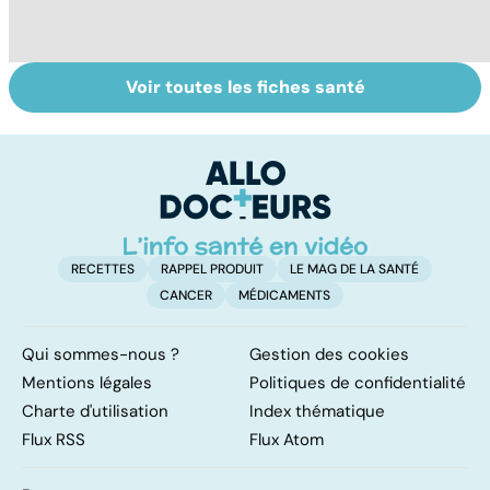
Voir toutes les fiches santé
Tout savoir sur
Inflammation des
Su
les infections
amygdales : que
le
pulmonaires
faire en cas
l'
d'angine ?
RECETTES
RAPPEL PRODUIT
LE MAG DE LA SANTÉ
CANCER
MÉDICAMENTS
Qui sommes-nous ?
Gestion des cookies
Mentions légales
Politiques de confidentialité
Charte d'utilisation
Index thématique
Flux RSS
Flux Atom