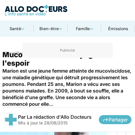
Santé
Bien-être
Famille
Émissions
Mucoviscidose : le voyage de
Accueil
Santé
l'espoir
Marion est une jeune femme atteinte de mucoviscidose,
une maladie génétique qui détruit progressivement les
poumons. Pendant 25 ans, Marion a vécu avec ses
poumons malades. En 2009, à bout se souffle, elle a
bénéficié d'une greffe. Une seconde vie a alors
commencé pour elle…
Par
La rédaction d'Allo Docteurs
Partager
Mis à jour le
28/08/2015