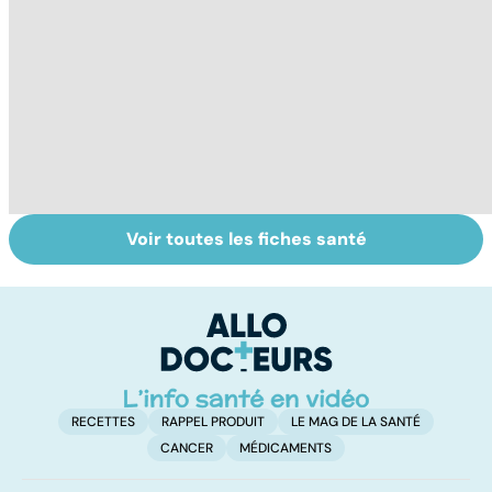
Voir toutes les fiches santé
Tout savoir sur
Inflammation des
Su
les infections
amygdales : que
le
pulmonaires
faire en cas
l'
d'angine ?
RECETTES
RAPPEL PRODUIT
LE MAG DE LA SANTÉ
CANCER
MÉDICAMENTS