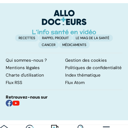
au secours, j'ai la
m
peau qui gratte !
RECETTES
RAPPEL PRODUIT
LE MAG DE LA SANTÉ
CANCER
MÉDICAMENTS
Qui sommes-nous ?
Gestion des cookies
Mentions légales
Politiques de confidentialité
Charte d'utilisation
Index thématique
Flux RSS
Flux Atom
Retrouvez-nous sur