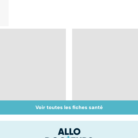
Voir toutes les fiches santé
Inflammation des
Suicide : prévenir le
amygdales : que faire
passage à l'acte
en cas d'angine ?