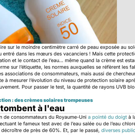
re sur le moindre centimètre carré de peau exposée au soleil
eu entré dans les mœurs des vacanciers ! Mais cette protecti
iration et le contact de l’eau… même quand la crème est est
terme sur l’étiquette, les normes auxquelles se réfèrent les
es associations de consommateurs, mais aussi de chercheur
te à mesurer l’évolution du niveau de protection solaire ap
vement. Pour passer le test, la quantité de rayons UVB blo
ction : des crèmes solaires trompeuses
tombent à l'eau
tion de consommateurs du Royaume-Uni
a pointé du doigt
à l
ffectuant le fameux test avec de l’eau salée ou de l’eau ch
té décroître de près de 60%. Et, par le passé,
diverses public