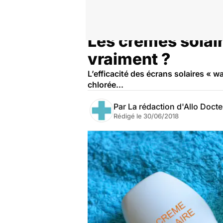
Les crèmes solaire
Accueil
Santé
Maladies
Cancer
vraiment ?
L’efficacité des écrans solaires « w
chlorée...
Par
La rédaction d'Allo Doct
Rédigé le
30/06/2018