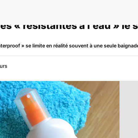
s « résistantes à l’eau » le 
aterproof » se limite en réalité souvent à une seule baignad
eurs