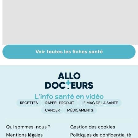
Voir toutes les fiches santé
Tout savoir sur
Inflammation des
Su
les infections
amygdales : que
le
pulmonaires
faire en cas
l'
d'angine ?
RECETTES
RAPPEL PRODUIT
LE MAG DE LA SANTÉ
CANCER
MÉDICAMENTS
Qui sommes-nous ?
Gestion des cookies
Mentions légales
Politiques de confidentialité