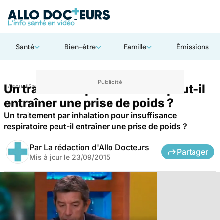
Santé
Bien-être
Famille
Émissions
Un traitement par inhalation peut-il
Accueil
Santé
Médicaments
entraîner une prise de poids ?
Un traitement par inhalation pour insuffisance
respiratoire peut-il entraîner une prise de poids ?
Par
La rédaction d'Allo Docteurs
Partager
Mis à jour le
23/09/2015