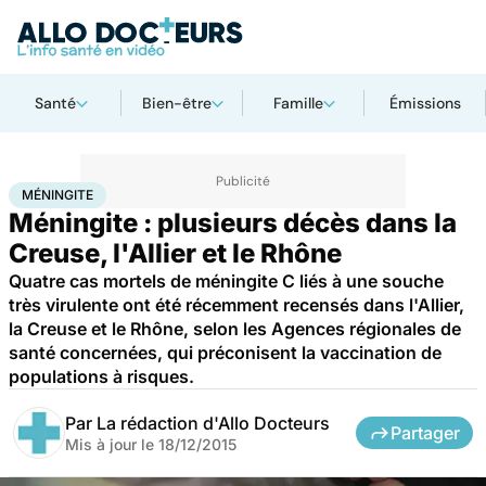
Santé
Bien-être
Famille
Émissions
Accueil
Santé
Méningite
MÉNINGITE
Méningite : plusieurs décès dans la
Creuse, l'Allier et le Rhône
Quatre cas mortels de méningite C liés à une souche
très virulente ont été récemment recensés dans l'Allier,
la Creuse et le Rhône, selon les Agences régionales de
santé concernées, qui préconisent la vaccination de
populations à risques.
Par
La rédaction d'Allo Docteurs
Partager
Mis à jour le
18/12/2015