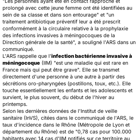
"Les personnes ayant été en contact rapproché et
prolongé avec cette jeune femme ont été identifiées au
sein de sa classe et dans son entourage" et "un
traitement antibiotique préventif leur a été prescrit
conformément à la circulaire relative à la prophylaxie
des infections invasives à méningocoques de la
Direction générale de la santé", a souligné l'ARS dans un
communiqué.
L'ARS rappelle que l'
infection bactérienne invasive à
méningocoque
(IIM) "est une maladie qui est rare en
France mais qui peut être grave". Elle se transmet
directement d'une personne à une autre à partir des
sécrétions oro-pharyngées (postillons, toux, etc.). Elle
touche essentiellement les enfants et les adolescents et
survient, le plus souvent, du début de l'hiver au
printemps.
Selon les dernières données de l'Institut de veille
sanitaire (InVS), citées dans le communiqué de l'ARS, le
taux d'incidence dans le Rhône (Métropole de Lyon et
département du Rhône) est de "0,78 cas pour 100.000
habitants avec 14 cas d'IIM notifiés sur ce territoire au