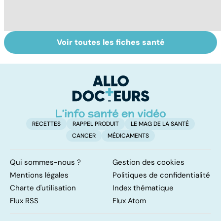
Voir toutes les fiches santé
La méningite : à
Tout savoir sur
I
traiter en
les infections
a
urgence
pulmonaires
fa
d'
RECETTES
RAPPEL PRODUIT
LE MAG DE LA SANTÉ
CANCER
MÉDICAMENTS
Qui sommes-nous ?
Gestion des cookies
Mentions légales
Politiques de confidentialité
Charte d'utilisation
Index thématique
Flux RSS
Flux Atom