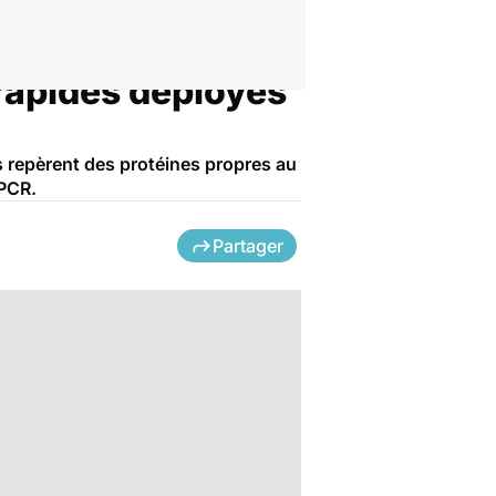
 rapides déployés
s repèrent des protéines propres au
 PCR.
Partager