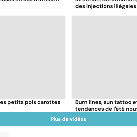
des injections illégales
es petits pois carottes
Burn lines, sun tattoo 
tendances de l'été no
Plus de vidéos