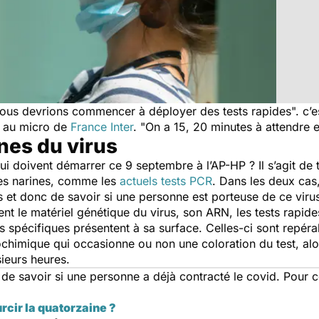
nous devrions commencer à déployer des tests rapides".
c’e
an au micro de
France Inter
.
"
On a 15, 20 minutes à attendre et
nes du virus
ui doivent démarrer ce 9 septembre à l’AP-HP ? Il s’agit de te
les narines, comme les
actuels tests PCR
. Dans les deux cas,
s et donc de savoir si une personne est porteuse de ce viru
nt le matériel génétique du virus, son ARN, les tests rapide
es spécifiques présentent à sa surface. Celles-ci sont repér
chimique qui occasionne ou non une coloration du test, alo
sieurs heures.
e savoir si une personne a déjà contracté le covid. Pour cel
urcir la quatorzaine ?