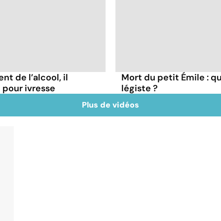
t de l’alcool, il
Mort du petit Émile : q
pour ivresse
légiste ?
Plus de vidéos