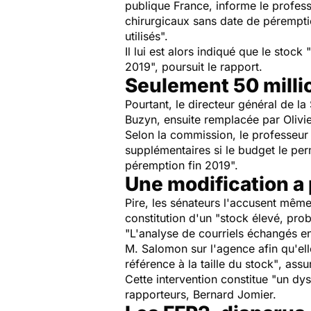
publique France, informe le profes
chirurgicaux sans date de pérempt
utilisés
".
Il lui est alors indiqué que le stock "
2019
", poursuit le rapport.
Seulement 50 mill
Pourtant, le directeur général de la
Buzyn, ensuite remplacée par Olivier
Selon la commission, le professeur
supplémentaires si le budget le per
péremption fin 2019
".
Une modification a 
Pire, les sénateurs l'accusent même 
constitution d'un "
stock élevé, pro
"
L'analyse de courriels échangés en
M. Salomon sur l'agence afin qu'el
référence à la taille du stock"
, assu
Cette intervention constitue "
un dys
rapporteurs, Bernard Jomier.