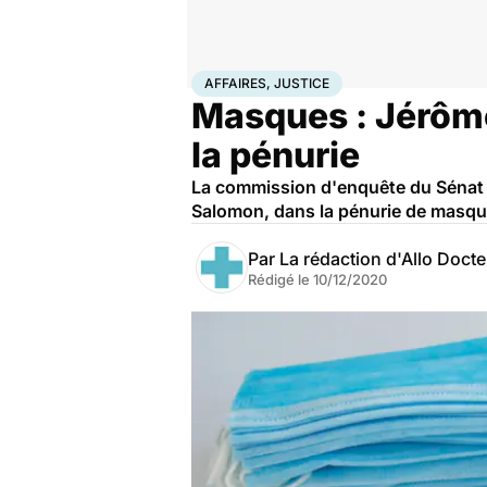
Accueil
Santé
Société
Justice
Affaires, justice
AFFAIRES, JUSTICE
Masques : Jérôme
la pénurie
La commission d'enquête du Sénat su
Salomon, dans la pénurie de masque
Par
La rédaction d'Allo Doct
Rédigé le
10/12/2020