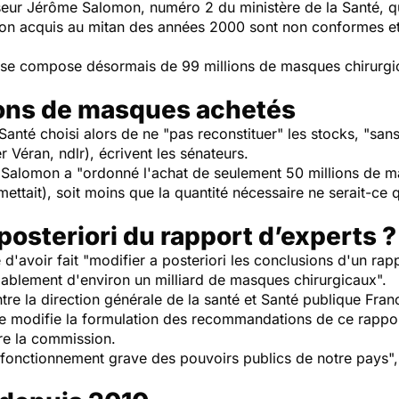
seur Jérôme Salomon, numéro 2 du ministère de la Santé, q
ion acquis au mitan des années 2000 sont non conformes e
se compose désormais de 99 millions de masques chirurgica
ions de masques achetés
 Santé choisi alors de ne "
pas reconstituer
" les stocks, "
sans
 Véran, ndlr), écrivent les sénateurs.
 Salomon a "
ordonné l'achat de seulement 50 millions de m
mettait), soit moins que la quantité nécessaire ne serait-ce
posteriori du rapport d’experts ?
d'avoir fait "
modifier
a posteriori
les conclusions d'un rap
bablement d'environ un milliard de masques chirurgicaux
".
tre la direction générale de la santé et Santé publique Fran
le modifie la formulation des recommandations de ce rappo
re la commission.
fonctionnement grave des pouvoirs publics de notre pays
"