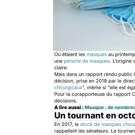
Où étaient les
masques
au printemps
une
pénurie de masques
. L’origine
claire.
Mais dans un rapport rendu public 
décision, prise en 2018 par le dire
chirurgicaux
", même si "
elle est é
Pour la corapporteuse du rapport C
décisions.
A lire aussi :
Masque : de nombre
Un tournant en oct
En 2017, le
stock de masques chiru
rappellent les sénateurs. Le tourna