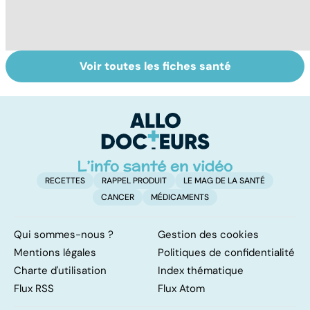
Voir toutes les fiches santé
Tout savoir sur
Inflammation des
Su
les infections
amygdales : que
le
pulmonaires
faire en cas
l'
d'angine ?
RECETTES
RAPPEL PRODUIT
LE MAG DE LA SANTÉ
CANCER
MÉDICAMENTS
Qui sommes-nous ?
Gestion des cookies
Mentions légales
Politiques de confidentialité
Charte d'utilisation
Index thématique
Flux RSS
Flux Atom