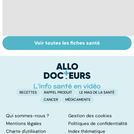
Voir toutes les fiches santé
Tout savoir sur
Inflammation des
Su
les infections
amygdales : que
le
pulmonaires
faire en cas
l'
d'angine ?
RECETTES
RAPPEL PRODUIT
LE MAG DE LA SANTÉ
CANCER
MÉDICAMENTS
Qui sommes-nous ?
Gestion des cookies
Mentions légales
Politiques de confidentialité
Charte d'utilisation
Index thématique