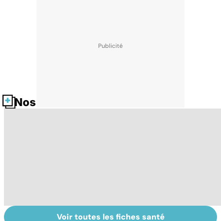
Nos fiches santé
Voir toutes les fiches santé
Tout savoir sur
Inflammation des
Su