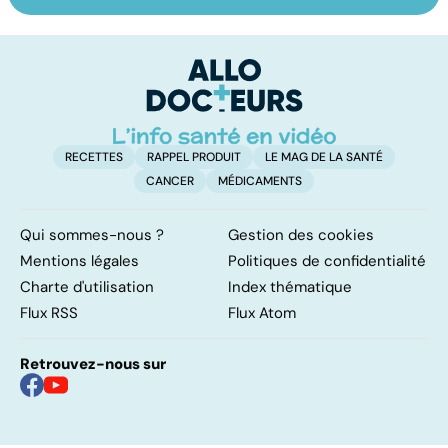
les infections
amygdales : que
le
pulmonaires
faire en cas
l'
d'angine ?
RECETTES
RAPPEL PRODUIT
LE MAG DE LA SANTÉ
CANCER
MÉDICAMENTS
Qui sommes-nous ?
Gestion des cookies
Mentions légales
Politiques de confidentialité
Charte d'utilisation
Index thématique
Flux RSS
Flux Atom
Retrouvez-nous sur