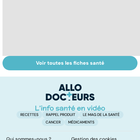
Voir toutes les fiches santé
L'avortement :
Gynéco : un suivi
F
quels délais,
pour la vie
c
quelles
tr
méthodes ?
é
RECETTES
RAPPEL PRODUIT
LE MAG DE LA SANTÉ
CANCER
MÉDICAMENTS
Qui sommes-nous ?
Gestion des cookies