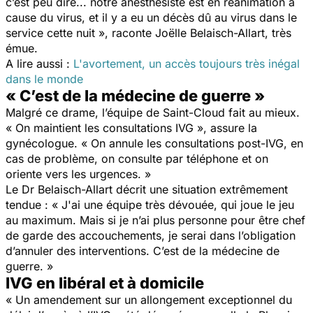
c’est peu dire... notre anesthésiste est en réanimation à
cause du virus, et il y a eu un décès dû au virus dans le
service cette nuit
», raconte Joëlle Belaisch-Allart, très
émue.
A lire aussi :
L'avortement, un accès toujours très inégal
dans le monde
« C’est de la médecine de guerre »
Malgré ce drame, l’équipe de Saint-Cloud fait au mieux.
«
On maintient les consultations IVG », assure la
gynécologue. « On annule les consultations post-IVG, en
cas de problème, on consulte par téléphone et on
oriente vers les urgences
. »
Le Dr Belaisch-Allart décrit une situation extrêmement
tendue : «
J'ai une équipe très dévouée, qui joue le jeu
au maximum. Mais si je n’ai plus personne pour être chef
de garde des accouchements, je serai dans l’obligation
d’annuler des interventions. C’est de la médecine de
guerre
. »
IVG en libéral et à domicile
«
Un amendement sur un allongement exceptionnel du