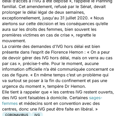
délai d’accès à l’IVG a été déposé
», rappelle le Planning
familial. Cet amendement, refusé par le Sénat, devait
prolonger le délai légal de deux semaines,
exceptionnellement, jusqu'au 31 juillet 2020. «
Nous
alertons sur cette décision et les conséquences qu’elle
aura sur les droits des femmes, bien souvent les
premières victimes en cas de crise
», regrette le
mouvement.
La crainte des demandes d'IVG hors délai est bien
présente dans l’esprit de Florence Hemon : «
On a peur
de devoir gérer des IVG hors délai, mais on verra au cas
par cas
», précise-t-elle. Pour le moment, aucune
information officielle n’a été communiquée concernant ce
cas de figure. «
En même temps c’est un problème qui
va surtout se poser à la fin du confinement et pas une
urgence du moment
», tempère Dr Hemon.
Elle tient à rappeler que «
les centres IVG restent ouverts,
des IVG sont faisables à domicile. Certaines
sages-
femmes
et médecins sont en convention avec des
centres, donc une IVG peut être faite en libéral
. »
CORONAVIRUS
IVG