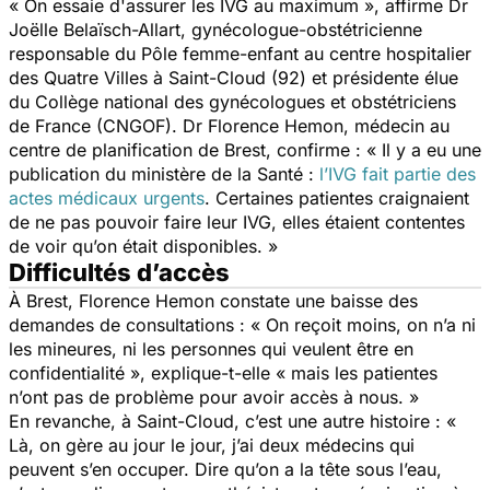
«
On essaie d'assurer les IVG au maximum
», affirme Dr
Joëlle Belaïsch-Allart, gynécologue-obstétricienne
responsable du Pôle femme-enfant au centre hospitalier
des Quatre Villes à Saint-Cloud (92) et présidente élue
du Collège national des gynécologues et obstétriciens
de France (CNGOF). Dr Florence Hemon, médecin au
centre de planification de Brest, confirme : «
Il y a eu une
publication du ministère de la Santé :
l’IVG fait partie des
actes médicaux urgents
. Certaines patientes craignaient
de ne pas pouvoir faire leur IVG, elles étaient contentes
de voir qu’on était disponibles
. »
Difficultés d’accès
À Brest, Florence Hemon constate une baisse des
demandes de consultations : «
On reçoit moins, on n’a ni
les mineures, ni les personnes qui veulent être en
confidentialité
», explique-t-elle «
mais les patientes
n’ont pas de problème pour avoir accès à nous
. »
En revanche, à Saint-Cloud, c’est une autre histoire : «
Là, on gère au jour le jour, j’ai deux médecins qui
peuvent s’en occuper. Dire qu’on a la tête sous l’eau,