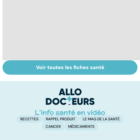
Voir toutes les fiches santé
Tout savoir sur
Inflammation des
Su
les infections
amygdales : que
le
pulmonaires
faire en cas
l'
d'angine ?
RECETTES
RAPPEL PRODUIT
LE MAG DE LA SANTÉ
CANCER
MÉDICAMENTS