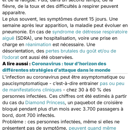
fièvre, de la toux et des difficultés à respirer peuvent
apparaitre.
Le plus souvent, les symptômes durent 15 jours. Une
semaine après leur apparition, la maladie peut évoluer en
pneumonie. En cas de
syndrome de détresse respiratoire
aiguë
(SDRA), une hospitalisation, voire une prise en
charge en
réanimation
est nécessaire. Une
désorientation, des
pertes brutales du goût et/ou de
l’odorat
ont aussi été observées.
A lire aussi :
Coronavirus : tour d’horizon des
différentes stratégies d’attaque dans le monde
L'infection au coronavirus peut être asymptomatique ou
paucisymptomatique - c’est-à-dire entrainer
pas ou peu
de manifestations cliniques
- chez 30 à 60 % des
personnes infectées. Ces chiffres ont été estimés à partir
du cas du
Diamond Princess
,
un paquebot de croisière
bloqué pendant plus d’un mois avec 3.700 passagers à
bord, dont 700 infectés.
Problème : ces personnes infectées, même si elles ne
présentent pas de symptôme,
peuvent quand même