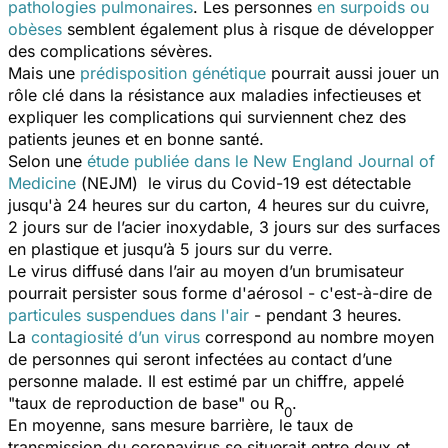
pathologies pulmonaires
. Les personnes
en surpoids ou
obèses
semblent également plus à risque de développer
des complications sévères.
Mais une
prédisposition génétique
pourrait aussi jouer un
rôle clé dans la résistance aux maladies infectieuses et
expliquer les complications qui surviennent chez des
patients jeunes et en bonne santé.
Selon une
étude publiée dans le
New England Journal of
Medicine
(
NEJM
) le virus du Covid-19 est détectable
jusqu'à 24 heures sur du carton, 4 heures sur du cuivre,
2 jours sur de l’acier inoxydable, 3 jours sur des surfaces
en plastique et jusqu’à 5 jours sur du verre.
Le virus diffusé dans l’air au moyen d’un brumisateur
pourrait persister sous forme d'aérosol - c'est-à-dire de
particules suspendues dans l'air
- pendant 3 heures.
La
contagiosité d’un virus
correspond au nombre moyen
de personnes qui seront infectées au contact d’une
personne malade. Il est estimé par un chiffre, appelé
"taux de reproduction de base" ou R
.
0
En moyenne, sans mesure barrière, le taux de
transmission du coronavirus se situerait entre deux et