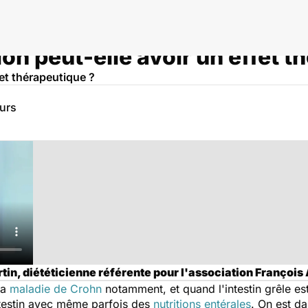
ion peut-elle avoir un effet 
fet thérapeutique ?
eurs
n, diététicienne référente pour l'association François 
la
maladie de Crohn
notamment, et quand l'intestin grêle est
ntestin avec même parfois des
nutritions entérales
. On est da