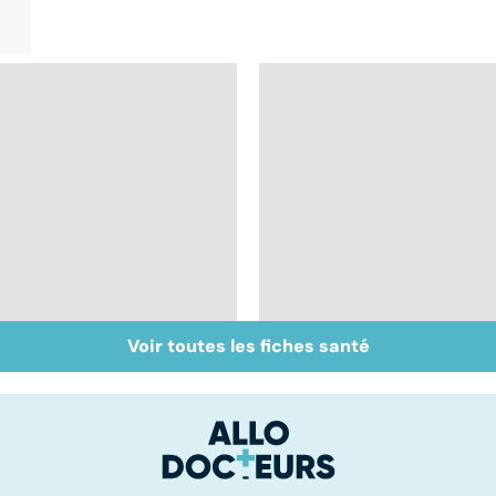
Voir toutes les fiches santé
Inflammation des
Suicide : prévenir le
amygdales : que faire
passage à l'acte
en cas d'angine ?