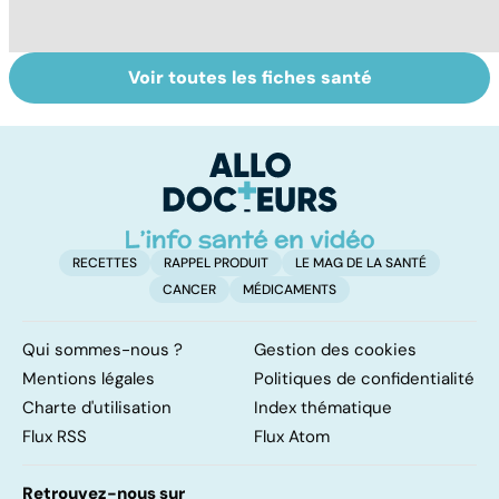
Voir toutes les fiches santé
Tout savoir sur
Inflammation des
Su
les infections
amygdales : que
le
pulmonaires
faire en cas
l'
d'angine ?
RECETTES
RAPPEL PRODUIT
LE MAG DE LA SANTÉ
CANCER
MÉDICAMENTS
Qui sommes-nous ?
Gestion des cookies
Mentions légales
Politiques de confidentialité
Charte d'utilisation
Index thématique
Flux RSS
Flux Atom
Retrouvez-nous sur