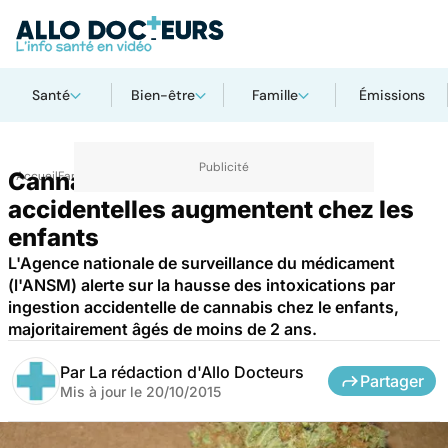
Santé
Bien-être
Famille
Émissions
Cannabis : les intoxications
Accueil
Famille
Enfant
accidentelles augmentent chez les
enfants
L'Agence nationale de surveillance du médicament
(l'ANSM) alerte sur la hausse des intoxications par
ingestion accidentelle de cannabis chez le enfants,
majoritairement âgés de moins de 2 ans.
Par
La rédaction d'Allo Docteurs
Partager
Mis à jour le
20/10/2015