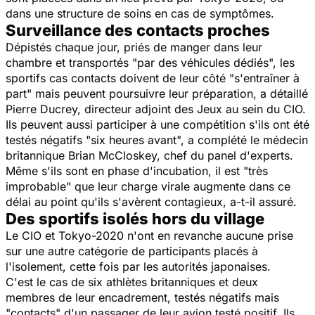
dans une structure de soins en cas de symptômes.
Surveillance des contacts proches
Dépistés chaque jour, priés de manger dans leur
chambre et transportés "par des véhicules dédiés", les
sportifs cas contacts doivent de leur côté "s'entraîner à
part" mais peuvent poursuivre leur préparation, a détaillé
Pierre Ducrey, directeur adjoint des Jeux au sein du CIO.
Ils peuvent aussi participer à une compétition s'ils ont été
testés négatifs "six heures avant", a complété le médecin
britannique Brian McCloskey, chef du panel d'experts.
Même s'ils sont en phase d'incubation, il est "très
improbable" que leur charge virale augmente dans ce
délai au point qu'ils s'avèrent contagieux, a-t-il assuré.
Des sportifs isolés hors du village
Le CIO et Tokyo-2020 n'ont en revanche aucune prise
sur une autre catégorie de participants placés à
l'isolement, cette fois par les autorités japonaises.
C'est le cas de six athlètes britanniques et deux
membres de leur encadrement, testés négatifs mais
"contacts" d'un passager de leur avion testé positif. Ils