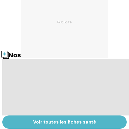
Nos fiches santé
Voir toutes les fiches santé
Tout savoir sur
Covid-19 : tout
I