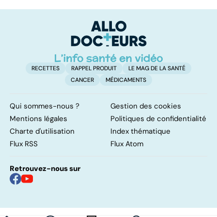
les infections
savoir sur la
a
pulmonaires
maladie
fa
d'
RECETTES
RAPPEL PRODUIT
LE MAG DE LA SANTÉ
CANCER
MÉDICAMENTS
Qui sommes-nous ?
Gestion des cookies
Mentions légales
Politiques de confidentialité
Charte d'utilisation
Index thématique
Flux RSS
Flux Atom
Retrouvez-nous sur