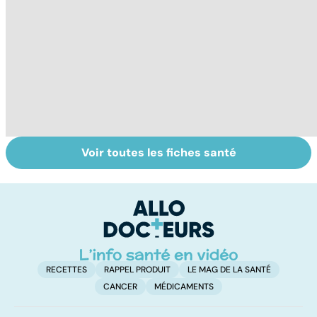
Voir toutes les fiches santé
Tout savoir sur
Inflammation des
Su
les infections
amygdales : que
le
pulmonaires
faire en cas
l'
d'angine ?
RECETTES
RAPPEL PRODUIT
LE MAG DE LA SANTÉ
CANCER
MÉDICAMENTS