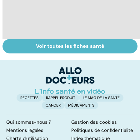
Voir toutes les fiches santé
Sclérose en
Tout savoir sur
I
plaques : tout
les infections
a
savoir sur cette
pulmonaires
fa
maladie
d'
neurologique
RECETTES
RAPPEL PRODUIT
LE MAG DE LA SANTÉ
CANCER
MÉDICAMENTS
Qui sommes-nous ?
Gestion des cookies
Mentions légales
Politiques de confidentialité
Charte d'utilisation
Index thématique