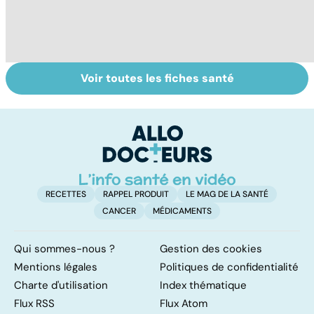
Voir toutes les fiches santé
Sclérose en
Tout savoir sur
I
plaques : tout
les infections
a
savoir sur cette
pulmonaires
fa
maladie
d'
neurologique
RECETTES
RAPPEL PRODUIT
LE MAG DE LA SANTÉ
CANCER
MÉDICAMENTS
Qui sommes-nous ?
Gestion des cookies
Mentions légales
Politiques de confidentialité
Charte d'utilisation
Index thématique
Flux RSS
Flux Atom