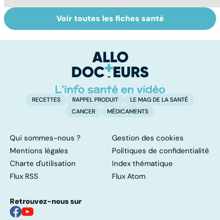
Voir toutes les fiches santé
Épilepsie :
Les Français
To
quelles origines,
accros aux
le
quels
psychotropes ?
p
traitements ?
RECETTES
RAPPEL PRODUIT
LE MAG DE LA SANTÉ
CANCER
MÉDICAMENTS
Qui sommes-nous ?
Gestion des cookies
Mentions légales
Politiques de confidentialité
Charte d'utilisation
Index thématique
Flux RSS
Flux Atom
Retrouvez-nous sur