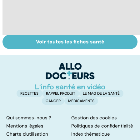
Voir toutes les fiches santé
Suicide : prévenir
AVC : quand le
A
le passage à
cerveau fait une
va
l'acte
attaque
cé
é
t
RECETTES
RAPPEL PRODUIT
LE MAG DE LA SANTÉ
CANCER
MÉDICAMENTS
Qui sommes-nous ?
Gestion des cookies
Mentions légales
Politiques de confidentialité
Charte d'utilisation
Index thématique