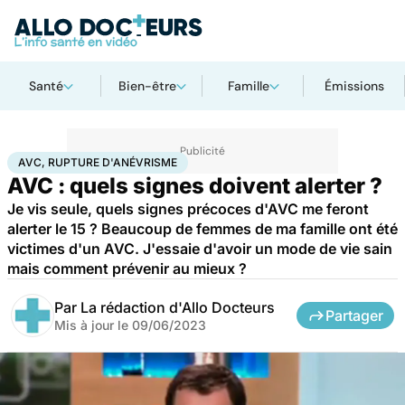
Santé
Bien-être
Famille
Émissions
Accueil
Santé
Maladies
AVC, rupture d'anévrisme
AVC, RUPTURE D'ANÉVRISME
AVC : quels signes doivent alerter ?
Je vis seule, quels signes précoces d'AVC me feront
alerter le 15 ? Beaucoup de femmes de ma famille ont été
victimes d'un AVC. J'essaie d'avoir un mode de vie sain
mais comment prévenir au mieux ?
Par
La rédaction d'Allo Docteurs
Partager
Mis à jour le
09/06/2023